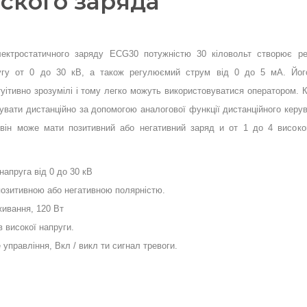
ского заряда
лектростатичного заряду ECG30 потужністю 30 кіловольт створює р
угу от 0 до 30 кВ, а також регулюємий струм від 0 до 5 мА. Йог
туітивно зрозумілі і тому легко можуть використовуватися оператором. К
увати дистанційно за допомогою аналогової функції дистанційного керу
він може мати позитивний або негативний заряд и от 1 до 4 високо
напруга від 0 до 30 кВ
 позитивною або негативною полярністю.
живання, 120 Вт
в високої напруги.
 управління, Вкл / викл ти сигнал тревоги.