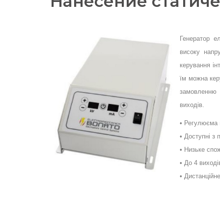
Нанесение статиче
Генератор е
високу напр
керування ін
їм можна кер
замовленню 
виходів.
• Регулюєма 
• Доступні з
• Низьке спо
• До 4 виході
• Дистанційне