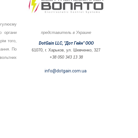
егулюєму
представитель в Украине
о органи
рім того,
DotGain LLC, "Дот Гейн" ООО
вання. По
61070, г. Харьков, ул. Шевченко, 327
+38 050 343 13 38
вольтних
info@dotgain.com.ua