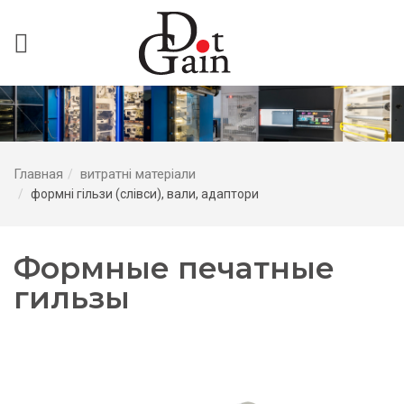
Главная
витратні матеріали
формні гільзи (слівси), вали, адаптори
Формные печатные
гильзы