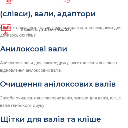
(слівси), вали, адаптори
Формні друкарські гільзи, сливси, адаптори, перехідники для
Харьков, ул.Шевченко, 327
друкарських гільз.
Анилоксові вали
Анилоксові вали для флексодруку, виготовлення анілоксів,
відновлення анілоксових валів.
Очищення анілоксових валів
Засоби очищення анілоксових валів, змивки для валів, кліше,
валів глибокого друку
Щітки для валів та кліше